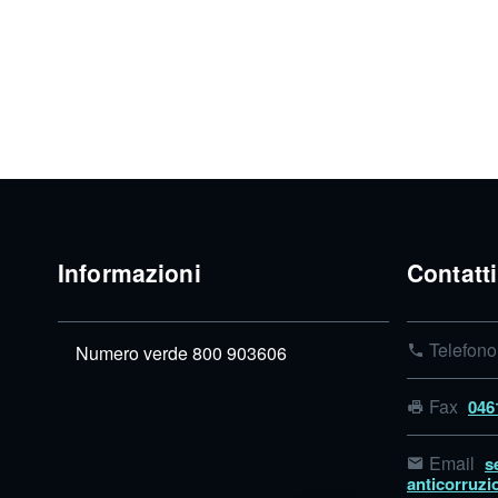
Informazioni
Contatti
Telefon
Numero verde 800 903606
Fax
046
Email
s
anticorruzi