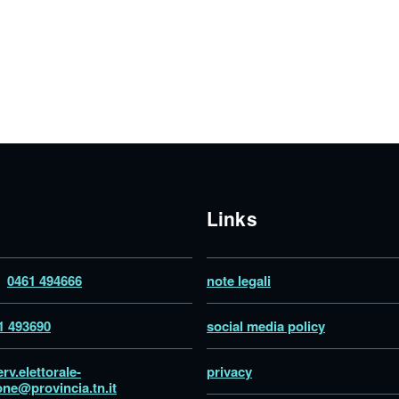
Links
o
0461 494666
note legali
1 493690
social media policy
erv.elettorale-
privacy
one@provincia.tn.it